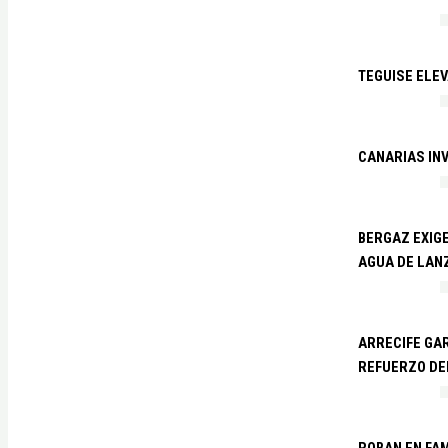
TEGUISE ELEV
CANARIAS IN
BERGAZ EXIGE
AGUA DE LAN
ARRECIFE GAR
REFUERZO DE
ROBAN EN FA