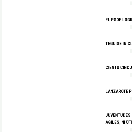
EL PSOE LOGR
TEGUISE INIC
CIENTO CINCU
LANZAROTE PR
JUVENTUDES S
ÁGILES, NI ÚT