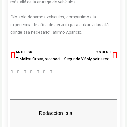
más allá de la entrega de vehículos.
“No solo donamos vehículos, compartimos la
experiencia de años de servicio para salvar vidas allá
donde sea necesario”, afirmó Aparicio.
ANTERIOR
SIGUIENTE
Ant
Sig
El Molina Orosa, reconocido por su excelencia frente a la hepatitis C
Segundo Viñoly peina recuerdos entrañables de la vida de Uga
Redaccion Isla