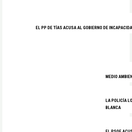
EL PP DE TÍAS ACUSA AL GOBIERNO DE INCAPACID
MEDIO AMBIE
LA POLICÍA 
BLANCA
EL PSOE ACUS