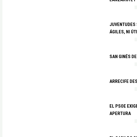
JUVENTUDES S
ÁGILES, NI ÚT
SAN GINÉS DE
ARRECIFE DES
EL PSOE EXI
APERTURA