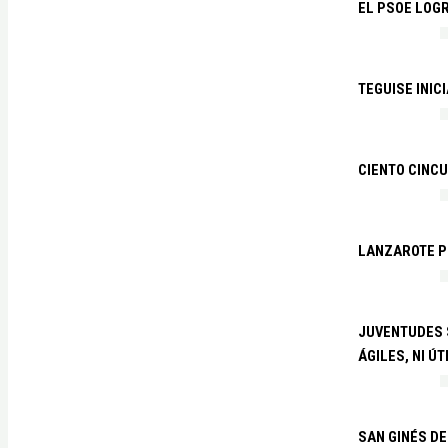
EL PSOE LOGR
TEGUISE INIC
CIENTO CINCU
LANZAROTE PR
JUVENTUDES S
ÁGILES, NI ÚT
SAN GINÉS DE