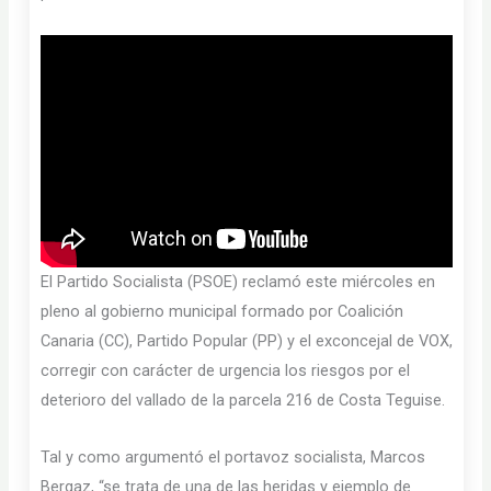
El Partido Socialista (PSOE) reclamó este miércoles en
pleno al gobierno municipal formado por Coalición
Canaria (CC), Partido Popular (PP) y el exconcejal de VOX,
corregir con carácter de urgencia los riesgos por el
deterioro del vallado de la parcela 216 de Costa Teguise.
Tal y como argumentó el portavoz socialista, Marcos
Bergaz, “se trata de una de las heridas y ejemplo de