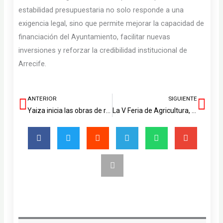
estabilidad presupuestaria no solo responde a una
exigencia legal, sino que permite mejorar la capacidad de
financiación del Ayuntamiento, facilitar nuevas
inversiones y reforzar la credibilidad institucional de
Arrecife.
ANTERIOR
SIGUIENTE
Ant
Sig
Yaiza inicia las obras de refuerzo de barrancos en Montaña Roja tras la tromba de agua en Playa Blanca
La V Feria de Agricultura, Ganadería y Pesca situará a Teguise en el epicentro del sector primario de Lanzarote