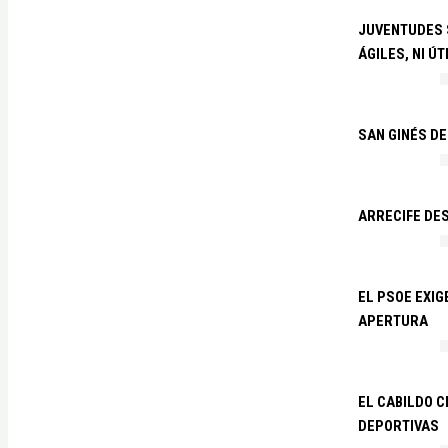
JUVENTUDES S
ÁGILES, NI ÚT
SAN GINÉS DE
ARRECIFE DES
EL PSOE EXI
APERTURA
EL CABILDO C
DEPORTIVAS