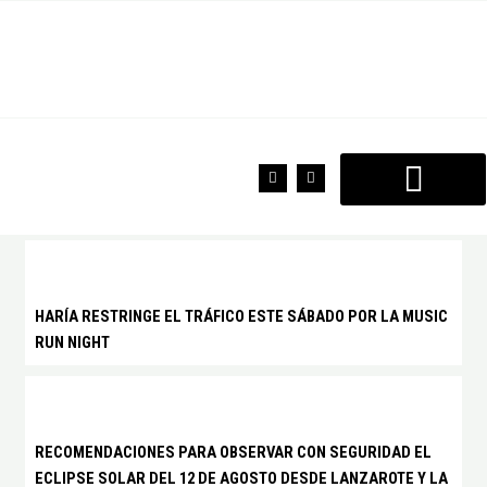
Ir
al
contenido
F
T
a
w
c
i
e
t
b
t
o
e
o
r
k
HARÍA RESTRINGE EL TRÁFICO ESTE SÁBADO POR LA MUSIC
RUN NIGHT
RECOMENDACIONES PARA OBSERVAR CON SEGURIDAD EL
ECLIPSE SOLAR DEL 12 DE AGOSTO DESDE LANZAROTE Y LA