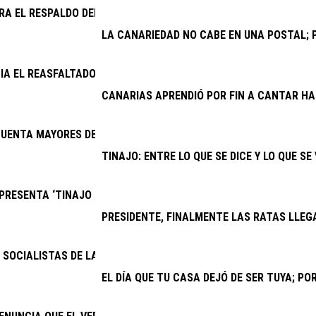
RA EL RESPALDO DEL CABILDO A UNA VENTANILLA ÚNICA PARA V
LA CANARIEDAD NO CABE EN UNA POSTAL; P
CIA EL REASFALTADO DE VARIAS CALLES DE LOS COCOTEROS
CANARIAS APRENDIÓ POR FIN A CANTAR H
UENTA MAYORES DE YAIZA FESTEJAN EL DÍA DEL ABUELO
TINAJO: ENTRE LO QUE SE DICE Y LO QUE SE
RESENTA ‘TINAJO PARA TODOS’, EL PRIMER EQUIPO INCLUSIVO 
PRESIDENTE, FINALMENTE LAS RATAS LLEG
SOCIALISTAS DE LANZAROTE Y LA GRACIOSA: “LAS BECAS DEL GOB
EL DÍA QUE TU CASA DEJÓ DE SER TUYA; P