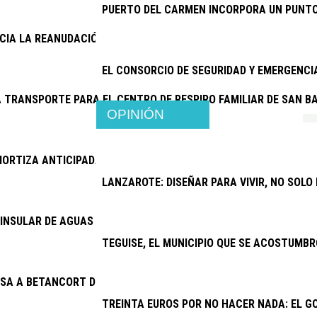
PUERTO DEL CARMEN INCORPORA UN PUNTO
NCIA LA REANUDACIÓN DE LAS OBRAS DE LA ANTENA DE MASDAC
EL CONSORCIO DE SEGURIDAD Y EMERGENC
 TRANSPORTE PARA EL CENTRO DE RESPIRO FAMILIAR DE SAN 
OPINIÓN
ORTIZA ANTICIPADAMENTE 11,46 MILLONES DE EUROS DE DEUDA
LANZAROTE: DISEÑAR PARA VIVIR, NO SOLO
INSULAR DE AGUAS ABORDA PROYECTOS POR MÁS DE 6,4 MILLON
TEGUISE, EL MUNICIPIO QUE SE ACOSTUMBR
SA A BETANCORT DE PAGAR 15.500 EUROS A JOSÉ MARÍA CHOC
TREINTA EUROS POR NO HACER NADA: EL G