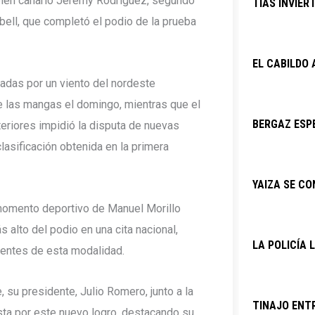
mbién canario Jeremy Rodríguez, segundo
TÍAS INVIER
abell, que completó el podio de la prueba
EL CABILDO
adas por un viento del nordeste
e las mangas el domingo, mientras que el
BERGAZ ESPE
eriores impidió la disputa de nuevas
lasificación obtenida en la primera
YAIZA SE C
 momento deportivo de Manuel Morillo
s alto del podio en una cita nacional,
LA POLICÍA 
entes de esta modalidad.
 su presidente, Julio Romero, junto a la
TINAJO ENTR
tista por este nuevo logro, destacando su