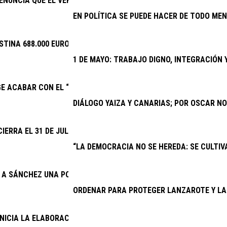
ENUNCIA QUE EL VERANO JOVEN VUELVE A DISCRIMINAR A CANAR
EN POLÍTICA SE PUEDE HACER DE TODO MEN
STINA 688.000 EUROS A EVENTOS DEPORTIVOS DE INTERÉS
1 DE MAYO: TRABAJO DIGNO, INTEGRACIÓN
GE ACABAR CON EL “SECUESTRO” DE LA NUEVA PARADA PREFERE
DIÁLOGO YAIZA Y CANARIAS; POR OSCAR N
CIERRA EL 31 DE JULIO EL PLAZO PARA QUE CLUBES Y ENTIDADE
“LA DEMOCRACIA NO SE HEREDA: SE CULTIVA
E A SÁNCHEZ UNA POSICIÓN FIRME SOBRE EL SÁHARA OCCIDENTA
ORDENAR PARA PROTEGER LANZAROTE Y LA
INICIA LA ELABORACIÓN DEL PRESUPUESTO GENERAL DE 2027