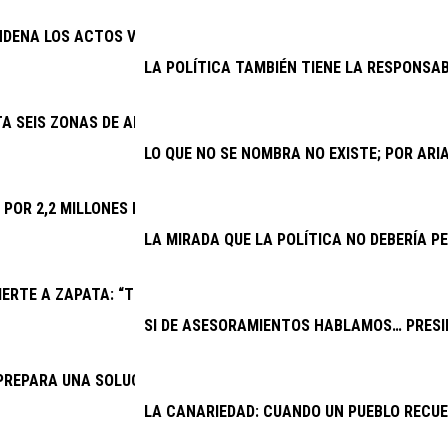
NDENA LOS ACTOS VANDÁLICOS CONTRA ESPACIOS PÚBLICOS
LA POLÍTICA TAMBIÉN TIENE LA RESPONSAB
TA SEIS ZONAS DE APARCAMIENTO Y REFUERZA TAXIS Y GUAGUAS
LO QUE NO SE NOMBRA NO EXISTE; POR AR
A POR 2,2 MILLONES LAS MEJORAS DEL CAMPO DE FÚTBOL DE PL
LA MIRADA QUE LA POLÍTICA NO DEBERÍA PE
ERTE A ZAPATA: “TRAS UN AÑO DE CONFLICTO INSTITUCIONAL,
SI DE ASESORAMIENTOS HABLAMOS… PRESID
PREPARA UNA SOLUCIÓN PARA EL DRENAJE DE LA CARRETERA AR
LA CANARIEDAD: CUANDO UN PUEBLO RECU