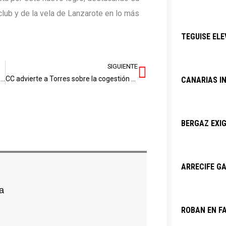
club y de la vela de Lanzarote en lo más
TEGUISE ELE
SIGUIENTE
Siguiente
Millás, Máximo Huerta y Elísabet Benavent encabezan la IV Fiera del Libro de Lanzarote
CC advierte a Torres sobre la cogestión de los aeropuertos: “No se trata de interpretar el Estatuto, sino de cumplirlo”
CANARIAS I
BERGAZ EXIG
ARRECIFE GA
a
ROBAN EN F