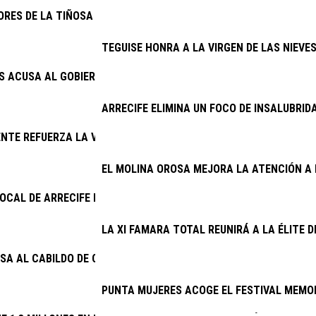
ORES DE LA TIÑOSA DENUNCIAN LOS CONTINUOS CORTES DE LUZ 
TEGUISE HONRA A LA VIRGEN DE LAS NIEVE
AS ACUSA AL GOBIERNO DE INCAPACIDAD CON EL PLAN DE MODER
ARRECIFE ELIMINA UN FOCO DE INSALUBRID
NTE REFUERZA LA VIGILANCIA EN LOS COTOS DE CAZA DE LANZ
EL MOLINA OROSA MEJORA LA ATENCIÓN A 
 LOCAL DE ARRECIFE DETIENE A DOS VARONES EXTRANJEROS PO
LA XI FAMARA TOTAL REUNIRÁ A LA ÉLITE 
SA AL CABILDO DE CONOCER DESDE 2025 EL DERRIBO DE LA ESCA
PUNTA MUJERES ACOGE EL FESTIVAL MEMOR