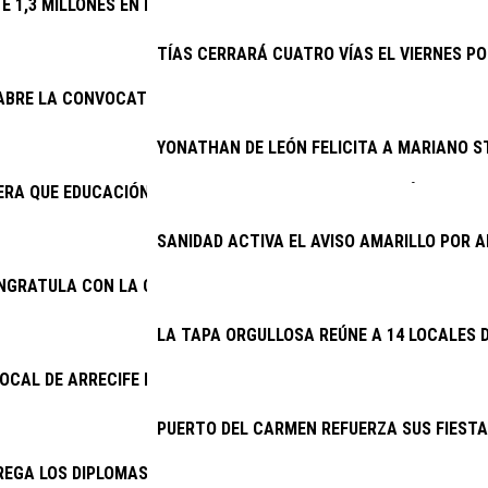
TE 1,3 MILLONES EN RENOVAR EL ALUMBRADO DE 32 VÍAS
TÍAS CERRARÁ CUATRO VÍAS EL VIERNES PO
 ABRE LA CONVOCATORIA DE SUBVENCIONES PARA LA CONSERVAC
YONATHAN DE LEÓN FELICITA A MARIANO S
RA QUE EDUCACIÓN CUMPLA E INICIE LA CONTRATACIÓN DEL NU
SANIDAD ACTIVA EL AVISO AMARILLO POR
ONGRATULA CON LA CONTINUIDAD DEL PROYECTO DE EXCAVACION
LA TAPA ORGULLOSA REÚNE A 14 LOCALES D
LOCAL DE ARRECIFE DETIENE A DOS VARONES POR PRESUNTO ROB
PUERTO DEL CARMEN REFUERZA SUS FIESTA
EGA LOS DIPLOMAS DE LA ESCUELA DE CUIDADOS