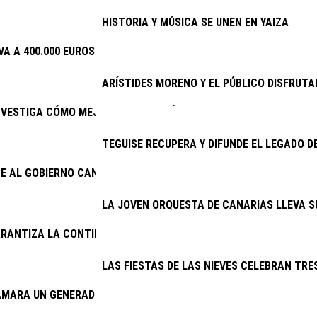
HISTORIA Y MÚSICA SE UNEN EN YAIZA
VA A 400.000 EUROS LA INVERSIÓN EN PLANES DE EMPLEO
ARÍSTIDES MORENO Y EL PÚBLICO DISFRUTA
NVESTIGA CÓMO MEJORAR EL PRONÓSTICO DEL TRASPLANTE RE
TEGUISE RECUPERA Y DIFUNDE EL LEGADO D
E AL GOBIERNO CANARIO ENMENDAR EL ERROR DE 2025 Y ACTIVA
LA JOVEN ORQUESTA DE CANARIAS LLEVA S
RANTIZA LA CONTINUIDAD DE LA LIMPIEZA VIARIA Y LA RECOGID
LAS FIESTAS DE LAS NIEVES CELEBRAN TRES
AMARA UN GENERADOR DEL CINE AMBULANTE