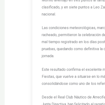
Morillo aventajó en tres puntos al ta
clasificado, y en siete puntos a Leo Z
nacional.
Las condiciones meteorológicas, marc
racheado, permitieron la celebración d
mal tiempo registrado en los días post
pruebas, quedando como definitiva la c
jornada.
Este resultado confirma el excelente
Fiestas, que vuelve a situarse en lo má
consolidándose como uno de los refer
Desde el Real Club Náutico de Arrecife,
Junta Directiva, han felicitado al rega