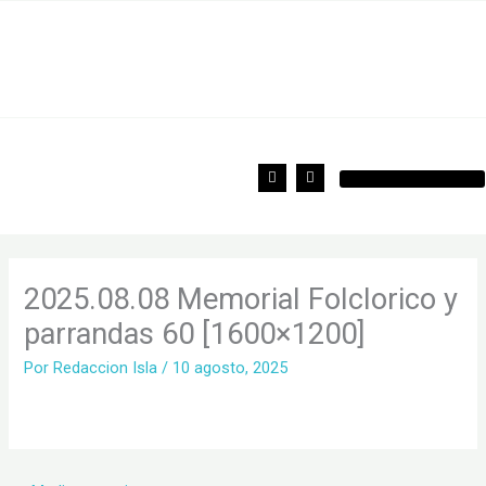
Ir
al
contenido
F
T
a
w
c
i
e
t
b
t
o
e
o
r
k
2025.08.08 Memorial Folclorico y
parrandas 60 [1600×1200]
Por
Redaccion Isla
/
10 agosto, 2025