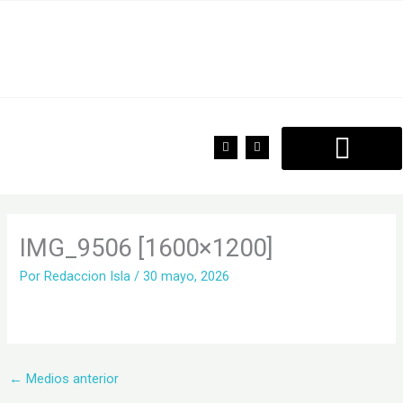
Ir
al
contenido
F
T
a
w
c
i
e
t
b
t
o
e
o
r
k
IMG_9506 [1600×1200]
Por
Redaccion Isla
/
30 mayo, 2026
←
Medios anterior