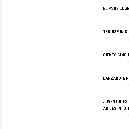
EL PSOE LOGR
TEGUISE INIC
CIENTO CINCU
LANZAROTE PR
JUVENTUDES S
ÁGILES, NI ÚT