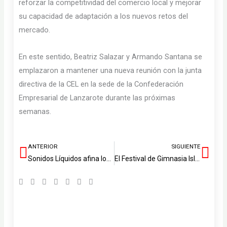
reforzar la competitividad del comercio local y mejorar
su capacidad de adaptación a los nuevos retos del
mercado.
En este sentido, Beatriz Salazar y Armando Santana se
emplazaron a mantener una nueva reunión con la junta
directiva de la CEL en la sede de la Confederación
Empresarial de Lanzarote durante las próximas
semanas.
ANTERIOR
SIGUIENTE
Ant
Sig
Sonidos Líquidos afina los últimos acordes para su gran cita en La Geria
El Festival de Gimnasia Isla de Lanzarote ‘Lolina Curbelo’ reunirá a más de mil gimnastas del 5 al 14 de junio