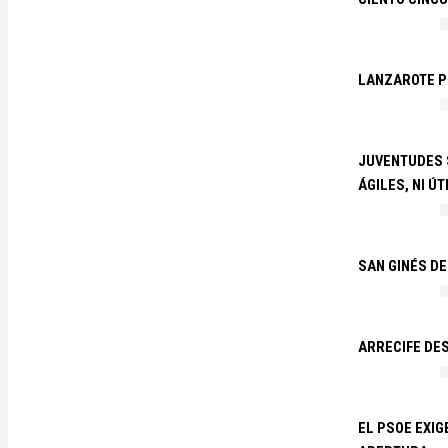
LANZAROTE PR
JUVENTUDES S
ÁGILES, NI ÚT
SAN GINÉS DE
ARRECIFE DES
EL PSOE EXI