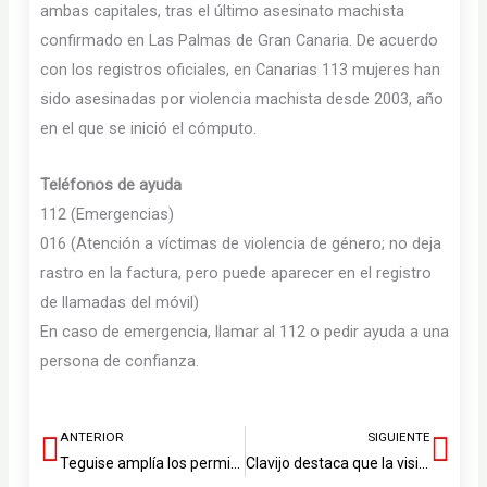
ambas capitales, tras el último asesinato machista
confirmado en Las Palmas de Gran Canaria. De acuerdo
con los registros oficiales, en Canarias 113 mujeres han
sido asesinadas por violencia machista desde 2003, año
en el que se inició el cómputo.
Teléfonos de ayuda
112 (Emergencias)
016 (Atención a víctimas de violencia de género; no deja
rastro en la factura, pero puede aparecer en el registro
de llamadas del móvil)
En caso de emergencia, llamar al 112 o pedir ayuda a una
persona de confianza.
ANTERIOR
SIGUIENTE
Ant
Sig
Teguise amplía los permisos de conductor de taxi y actualiza las tarifas para mejorar la movilidad municipal
Clavijo destaca que la visita del Papa León XIV a Canarias es “un espaldarazo a la humanidad y solidaridad del pueblo canario”