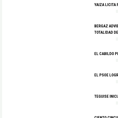
YAIZA LICITA
BERGAZ ADVIE
TOTALIDAD D
EL CABILDO 
EL PSOE LOGR
TEGUISE INIC
CIENTO CINCU