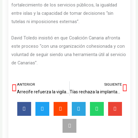
fortalecimiento de los servicios públicos, la igualdad
entre islas y la capacidad de tomar decisiones “sin
tutelas ni imposiciones externas”.
David Toledo insistió en que Coalición Canaria afronta
este proceso “con una organización cohesionada y con
voluntad de seguir siendo una herramienta útil al servicio
de Canarias”.
ANTERIOR
SIGUIENTE
Ant
Sig
Arrecife refuerza la vigilancia policial en los parques infantiles
Tías rechaza la implantación indiscriminada de placas fotovoltaicas en el municipio