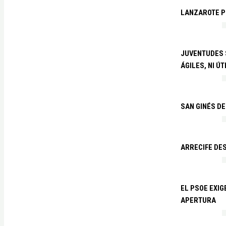
LANZAROTE PR
JUVENTUDES S
ÁGILES, NI ÚT
SAN GINÉS DE
ARRECIFE DES
EL PSOE EXI
APERTURA