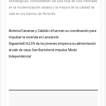
estratégicas, consolidando así una hoja de ruta centrada
en la modernización urbana y la mejora de la calidad de
vida en los barrios de Arrecife.
Ant
Siguiente
Anterior
Canarias y Cabildo refuerzan su coordinación para
impulsar la vivienda en Lanzarote
Siguiente
El 62,5% de los jóvenes empeora su alimentación
al salir de casa; San Bartolomé impulsa ‘Modo
Independencia’