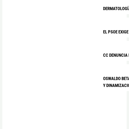
DERMATOLOGÍA
EL PSOE EXIG
CC DENUNCIA 
OSWALDO BETA
Y DINAMIZAC