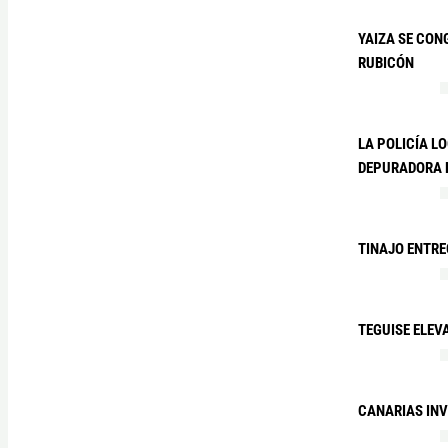
YAIZA SE CON
RUBICÓN
LA POLICÍA L
DEPURADORA D
TINAJO ENTRE
TEGUISE ELEV
CANARIAS IN