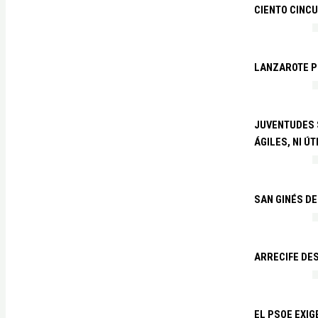
CIENTO CINCU
LANZAROTE PR
JUVENTUDES S
ÁGILES, NI ÚT
SAN GINÉS DE
ARRECIFE DES
EL PSOE EXI