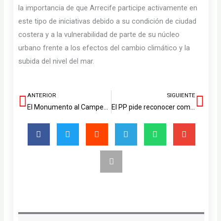
la importancia de que Arrecife participe activamente en
este tipo de iniciativas debido a su condición de ciudad
costera y a la vulnerabilidad de parte de su núcleo
urbano frente a los efectos del cambio climático y la
subida del nivel del mar.
ANTERIOR
SIGUIENTE
Ant
Sig
El Monumento al Campesino acoge la I Gala de Bienestar Animal de Lanzarote
El PP pide reconocer como profesión de riesgo a Policía Nacional y Guardia Civil