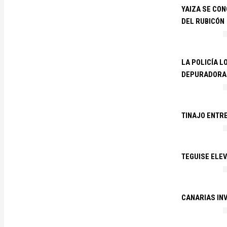
YAIZA SE CO
DEL RUBICÓN
LA POLICÍA L
DEPURADORA 
TINAJO ENTR
TEGUISE ELEV
CANARIAS IN