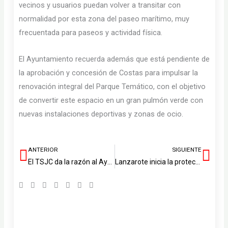
vecinos y usuarios puedan volver a transitar con
normalidad por esta zona del paseo marítimo, muy
frecuentada para paseos y actividad física.
El Ayuntamiento recuerda además que está pendiente de
la aprobación y concesión de Costas para impulsar la
renovación integral del Parque Temático, con el objetivo
de convertir este espacio en un gran pulmón verde con
nuevas instalaciones deportivas y zonas de ocio.
ANTERIOR
SIGUIENTE
Ant
Sig
El TSJC da la razón al Ayuntamiento de Tías y paraliza las jaulas marinas previstas frente a la costa de Lanzarote
Lanzarote inicia la protección del Juego del Palo como BIC Inmaterial