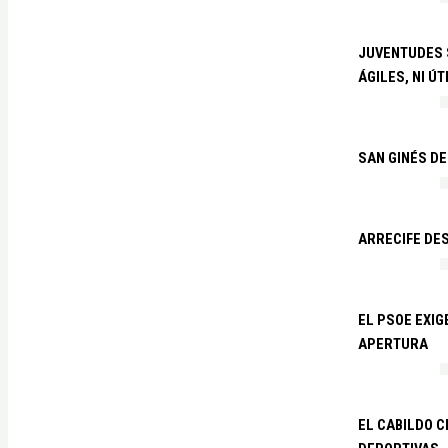
JUVENTUDES S
ÁGILES, NI ÚT
SAN GINÉS DE
ARRECIFE DES
EL PSOE EXI
APERTURA
EL CABILDO C