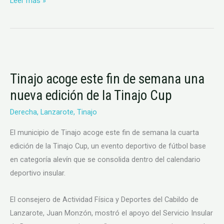
Leer más »
Tinajo
acoge
Tinajo acoge este fin de semana una
este
nueva edición de la Tinajo Cup
fin
de
Derecha
,
Lanzarote
,
Tinajo
semana
El municipio de Tinajo acoge este fin de semana la cuarta
una
edición de la Tinajo Cup, un evento deportivo de fútbol base
nueva
en categoría alevín que se consolida dentro del calendario
edición
deportivo insular.
de
la
El consejero de Actividad Física y Deportes del Cabildo de
Tinajo
Lanzarote, Juan Monzón, mostró el apoyo del Servicio Insular
Cup