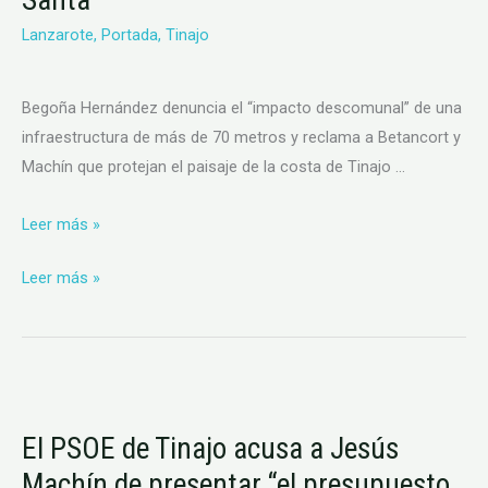
Tinajo
Tinajo
Lanzarote
,
Portada
,
Tinajo
exige
exige
rectificar
rectificar
el
el
Begoña Hernández denuncia el “impacto descomunal” de una
macroaerogenerador
macroaerogenerador
infraestructura de más de 70 metros y reclama a Betancort y
previsto
previsto
Machín que protejan el paisaje de la costa de Tinajo …
en
en
La
La
Leer más »
Santa
Santa
Leer más »
El
PSOE
El PSOE de Tinajo acusa a Jesús
de
Machín de presentar “el presupuesto
Tinajo