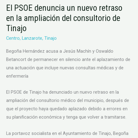
PSOE
El PSOE denuncia un nuevo retraso
denuncia
en la ampliación del consultorio de
un
nuevo
Tinajo
retraso
Centro
,
Lanzarote
,
Tinajo
en
la
Begoña Hernández acusa a Jesús Machín y Oswaldo
ampliación
Betancort de permanecer en silencio ante el aplazamiento de
del
una actuación que incluye nuevas consultas médicas y de
consultorio
enfermería
de
Tinajo
El PSOE de Tinajo ha denunciado un nuevo retraso en la
ampliación del consultorio médico del municipio, después de
que el proyecto haya quedado aplazado debido a errores en
su planificación económica y tenga que volver a tramitarse.
La portavoz socialista en el Ayuntamiento de Tinajo, Begoña