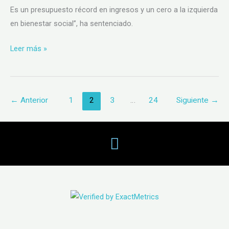
Es un presupuesto récord en ingresos y un cero a la izquierda
en bienestar social”, ha sentenciado.
Leer más »
←
Anterior
1
2
3
…
24
Siguiente
→