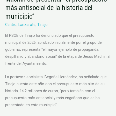
acusa
más antisocial de la historia del
a
municipio”
Jesús
Centro
,
Lanzarote
,
Tinajo
Machín
de
El PSOE de Tinajo ha denunciado que el presupuesto
presentar
municipal de 2026, aprobado inicialmente por el grupo de
“el
gobierno, representa “el mayor ejemplo de propaganda,
presupuesto
despilfarro y abandono social” de la etapa de Jesús Machín al
más
frente del Ayuntamiento.
antisocial
de
La portavoz socialista, Begoña Hernández, ha señalado que
la
Tinajo cuenta este año con el presupuesto más alto de su
historia
historia, 14,2 millones de euros, “pero también con el
del
presupuesto más antisocial y más engañoso que se ha
municipio”
presentado en este municipio”.