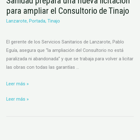
Sanidad prepara una nueva licitación
prepara
prepara
para ampliar el Consultorio de Tinajo
una
una
Lanzarote
,
Portada
,
Tinajo
nueva
nueva
licitación
licitación
para
para
El gerente de los Servicios Sanitarios de Lanzarote, Pablo
ampliar
ampliar
Eguía, asegura que “la ampliación del Consultorio no está
el
el
paralizada ni abandonada” y que se trabaja para volver a licitar
Consultorio
Consultorio
las obras con todas las garantías …
de
de
Tinajo
Tinajo
Leer más »
Leer más »
El