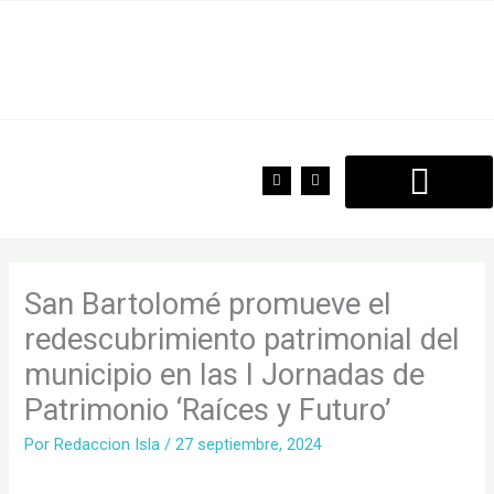
Ir
al
contenido
F
T
a
w
c
i
e
t
b
t
o
e
o
r
k
San Bartolomé promueve el
redescubrimiento patrimonial del
municipio en las I Jornadas de
Patrimonio ‘Raíces y Futuro’
Por
Redaccion Isla
/
27 septiembre, 2024