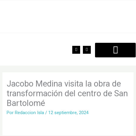
Ir
al
contenido
F
T
a
w
c
i
e
t
b
t
o
e
o
r
k
Jacobo Medina visita la obra de
transformación del centro de San
Bartolomé
Por
Redaccion Isla
/
12 septiembre, 2024