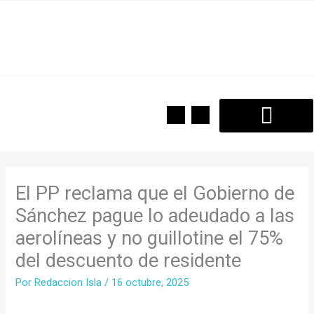
Ir
al
contenido
F
T
a
w
c
i
e
t
b
t
o
e
o
r
k
El PP reclama que el Gobierno de
Sánchez pague lo adeudado a las
aerolíneas y no guillotine el 75%
del descuento de residente
Por
Redaccion Isla
/
16 octubre, 2025