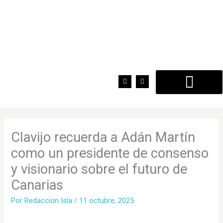
Ir
al
contenido
F
T
a
w
c
i
e
t
b
t
o
e
o
r
k
Clavijo recuerda a Adán Martín
como un presidente de consenso
y visionario sobre el futuro de
Canarias
Por
Redaccion Isla
/
11 octubre, 2025